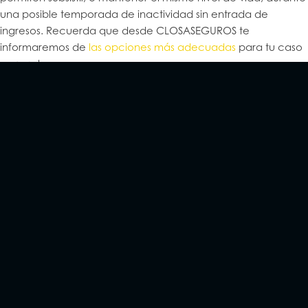
una posible temporada de inactividad sin entrada de
ingresos. Recuerda que desde CLOSASEGUROS te
informaremos de
las opciones más adecuadas
para tu caso
concreto.
Crear una empresa no es sólo tener una idea y ponerla en
marcha. Crear una empresa es mucho más que eso.
(más…)
Ésta pandemia global ha afectado a muchísimos sectores de
manera transversal; cerrando negocios y parando en seco
actividades.
(más…)
“¡Siempre he querido montar una heladería de helados
salados!” Puede ser un disparate, pero es tu idea.
(más…)
Los millennials son emprendedores, y la generación Z
todavía más, pero deben saber que todo conlleva sus
riesgos y hay que estar preparado
(más…)