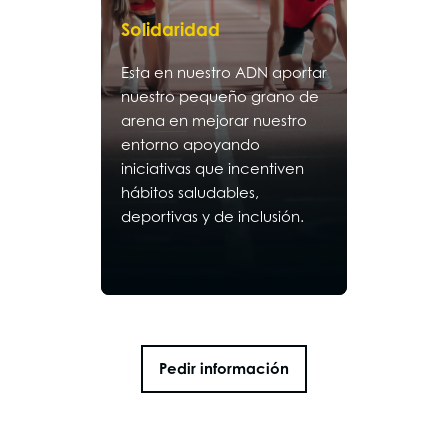
Solidaridad
Esta en nuestro ADN aportar
nuestro pequeño grano de
arena en mejorar nuestro
entorno apoyando
iniciativas que incentiven
hábitos saludables,
deportivas y de inclusión.
Pedir información