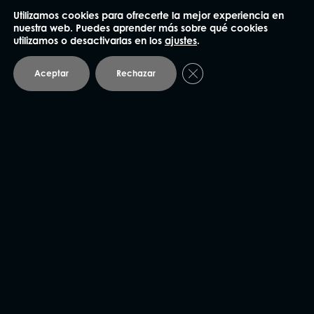
Utilizamos cookies para ofrecerte la mejor experiencia en
93 414 03 04
nuestra web. Puedes aprender más sobre qué cookies
utilizamos o desactivarlas en los
ajustes
.
Plaza Mañé i Flaquer 8-9, bajos
08006 Barcelona
Cerrar el banner de coo
Aceptar
Rechazar
Andorra
93 414 03 04
Avda. Carlemany 115, 5
AD700 Escaldes-Engordany
Vic
93 886 83 70