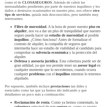
como el de
CLOSASEGUROS
. Además de cubrir las
mensualidades pendientes por parte de nuestros inquilinos y los
daños o destrozos ocasionados en nuestro piso, nos ofrece
otro
tipo de servicios
, quizás más desconocidos, pero también muy
interesantes:
Filtro de morosidad
. A la hora de poner nuestro
piso en
alquiler
, nos va a dar un plus de tranquilidad que nuestro
seguro pueda hacer un
estudio de morosidad
al posible
inquilino
. ¿Cómo funciona? Antes de formalizar el
contrato de alquiler, la compañía de seguros que
intermedia hace un estudio de viabilidad al candidato para
comprobar su
solvencia económica
y la protección del
alquiler.
Defensa y asesoría jurídica
. Esta cobertura puede ser de
gran utilidad, ya que nos permite tener un
asesor legal
en
cualquier momento que lo necesitemos, cuando ocurra
cualquier
problema
con el
inquilino
mientras lo tenemos
alquilado.
Por supuesto, también incluye
prestaciones
tan útiles y
esenciales como las que ya hemos ido indicando y que
detallamos un poco más a continuación:
Reclamación de renta
. Como ya hemos comentado, la
cobertura
principal de este
seguro
es, como su propio