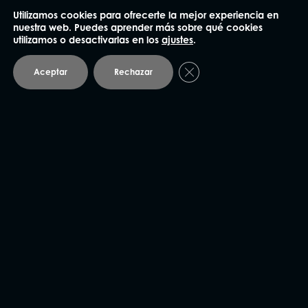
Utilizamos cookies para ofrecerte la mejor experiencia en
93 414 03 04
nuestra web. Puedes aprender más sobre qué cookies
utilizamos o desactivarlas en los
ajustes
.
Plaza Mañé i Flaquer 8-9, bajos
08006 Barcelona
Cerrar el banner de coo
Aceptar
Rechazar
Andorra
93 414 03 04
Avda. Carlemany 115, 5
AD700 Escaldes-Engordany
Vic
93 886 83 70