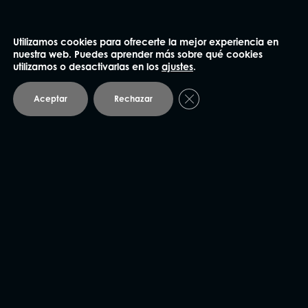
Barcelona
Utilizamos cookies para ofrecerte la mejor experiencia en
93 414 03 04
nuestra web. Puedes aprender más sobre qué cookies
utilizamos o desactivarlas en los
ajustes
.
Plaza Mañé i Flaquer 8-9, bajos
08006 Barcelona
Cerrar el banner de coo
Aceptar
Rechazar
Andorra
93 414 03 04
Avda. Carlemany 115, 5
AD700 Escaldes-Engordany
Vic