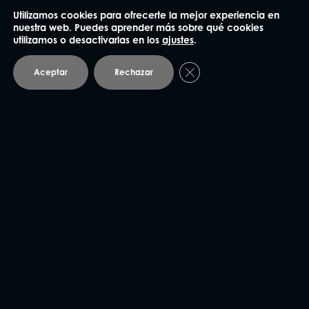
Utilizamos cookies para ofrecerte la mejor experiencia en
93 414 03 04
nuestra web. Puedes aprender más sobre qué cookies
utilizamos o desactivarlas en los
ajustes
.
Plaza Mañé i Flaquer 8-9, bajos
08006 Barcelona
Cerrar el banner de coo
Aceptar
Rechazar
Andorra
93 414 03 04
Avda. Carlemany 115, 5
AD700 Escaldes-Engordany
Vic
93 886 83 70