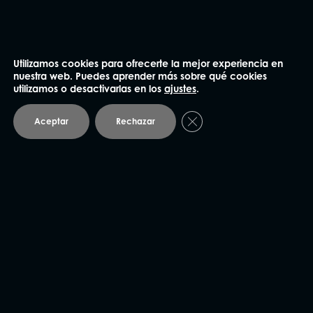
Utilizamos cookies para ofrecerte la mejor experiencia en
NUESTRAS OFICINAS
nuestra web. Puedes aprender más sobre qué cookies
utilizamos o desactivarlas en los
ajustes
.
Cerrar el banner de coo
Aceptar
Rechazar
Madrid
91 562 60 18
Claudio Coello 75, 1º Izq.
28001 Madrid
Barcelona