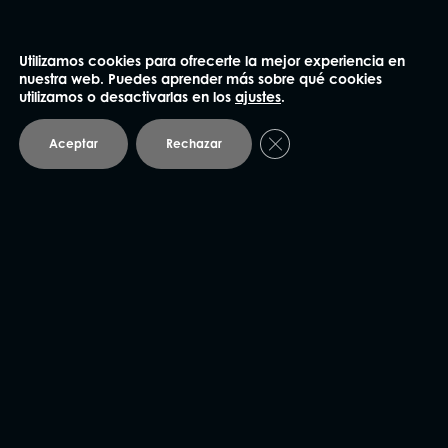
Barcelona
Utilizamos cookies para ofrecerte la mejor experiencia en
93 414 03 04
nuestra web. Puedes aprender más sobre qué cookies
utilizamos o desactivarlas en los
ajustes
.
Plaza Mañé i Flaquer 8-9, bajos
08006 Barcelona
Cerrar el banner de coo
Aceptar
Rechazar
Andorra
93 414 03 04
Avda. Carlemany 115, 5
AD700 Escaldes-Engordany
Vic