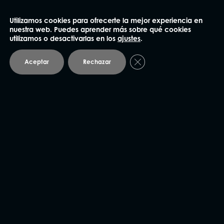
Utilizamos cookies para ofrecerte la mejor experiencia en
93 414 03 04
nuestra web. Puedes aprender más sobre qué cookies
utilizamos o desactivarlas en los
ajustes
.
Plaza Mañé i Flaquer 8-9, bajos
08006 Barcelona
Cerrar el banner de coo
Aceptar
Rechazar
Andorra
93 414 03 04
Avda. Carlemany 115, 5
AD700 Escaldes-Engordany
Vic