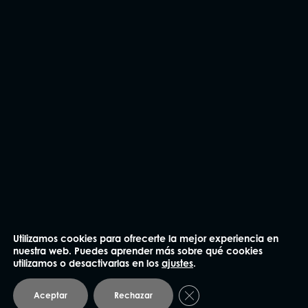
He leído y acepto la
Política de privacidad
.
Enviar
Utilizamos cookies para ofrecerte la mejor experiencia en
nuestra web. Puedes aprender más sobre qué cookies
utilizamos o desactivarlas en los
ajustes
.
NUESTRAS OFICINAS
Cerrar el banner de coo
Aceptar
Rechazar