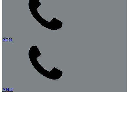
BCN
AND