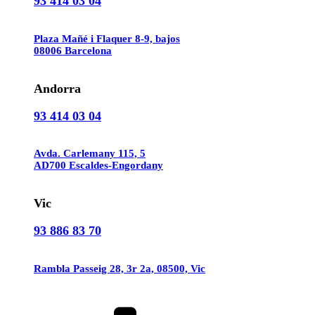
93 414 03 04
Plaza Mañé i Flaquer 8-9, bajos
08006 Barcelona
Andorra
93 414 03 04
Avda. Carlemany 115, 5
AD700 Escaldes-Engordany
Vic
93 886 83 70
Rambla Passeig 28, 3r 2a, 08500, Vic