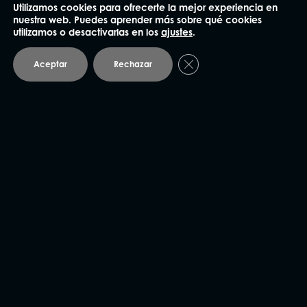
Utilizamos cookies para ofrecerte la mejor experiencia en
nuestra web. Puedes aprender más sobre qué cookies
91 562 60 18
utilizamos o desactivarlas en los
ajustes
.
Claudio Coello 75, 1º Izq.
Cerrar el banner de coo
Aceptar
Rechazar
28001 Madrid
Barcelona
93 414 03 04
Plaza Mañé i Flaquer 8-9, bajos
08006 Barcelona
Andorra
93 414 03 04