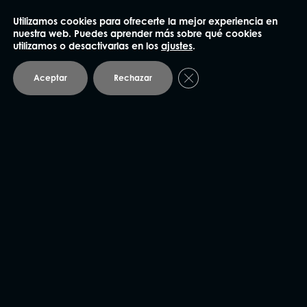
Utilizamos cookies para ofrecerte la mejor experiencia en
93 414 03 04
nuestra web. Puedes aprender más sobre qué cookies
utilizamos o desactivarlas en los
ajustes
.
Plaza Mañé i Flaquer 8-9, bajos
08006 Barcelona
Cerrar el banner de coo
Aceptar
Rechazar
Andorra
93 414 03 04
Avda. Carlemany 115, 5
AD700 Escaldes-Engordany
Vic