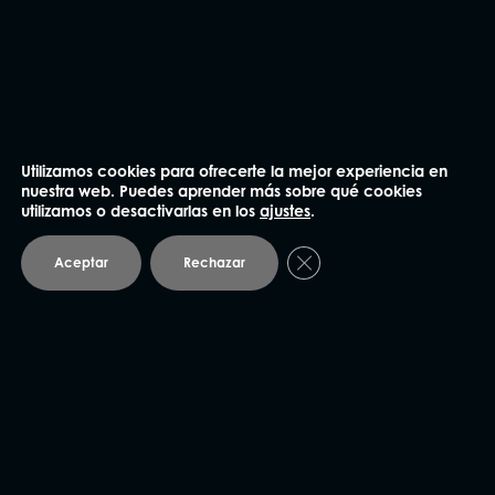
He leído y acepto la
Política de privacidad
.
Utilizamos cookies para ofrecerte la mejor experiencia en
nuestra web. Puedes aprender más sobre qué cookies
Enviar
utilizamos o desactivarlas en los
ajustes
.
Cerrar el banner de coo
Aceptar
Rechazar
NUESTRAS OFICINAS
Madrid
91 562 60 18