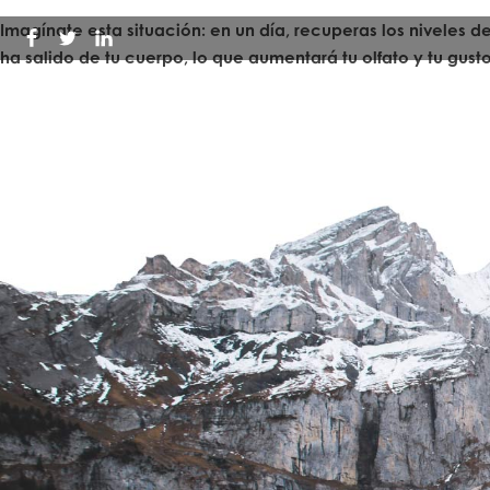
Imagínate esta situación: en un día, recuperas los niveles 
ha salido de tu cuerpo, lo que aumentará tu olfato y tu g