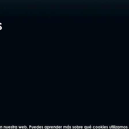
S
na
Andorra
Vic
3 04
93 414 03 04
93 886 83
laquer 8-9,
Avda. Carlemany 115, 5
Rambla Passeig 
AD700 Escaldes-Engordany
08500, Vic
na
 en nuestra web. Puedes aprender más sobre qué cookies utilizamos