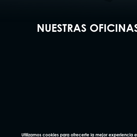
NUESTRAS OFICINA
Madrid
Barcelo
91 562 60 18
93 414 0
Claudio Coello 75, 1º Izq.
Plaza Mañé i F
28001 Madrid
bajos
08006 Barcelo
Utilizamos cookies para ofrecerte la mejor experiencia