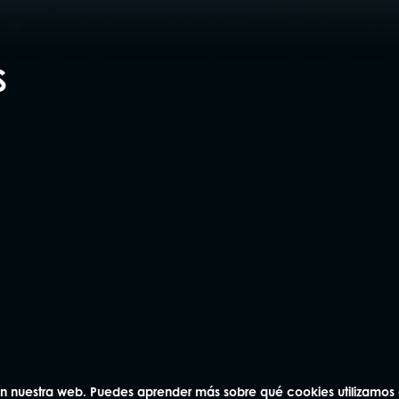
S
na
Andorra
Vic
3 04
93 414 03 04
93 886 83
laquer 8-9,
Avda. Carlemany 115, 5
Rambla Passeig 
AD700 Escaldes-Engordany
08500, Vic
na
 en nuestra web. Puedes aprender más sobre qué cookies utilizamos