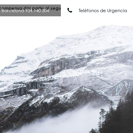
 compensa dar parte al seguro
Barcelona 934 140 304
Teléfonos de Urgencia
Nuestros Servicios
Noticias
Contacto