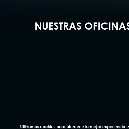
NUESTRAS OFICINA
Madrid
Barcelo
91 562 60 18
93 414 0
Claudio Coello 75, 1º Izq.
Plaza Mañé i F
28001 Madrid
bajos
08006 Barcelo
Utilizamos cookies para ofrecerte la mejor experiencia