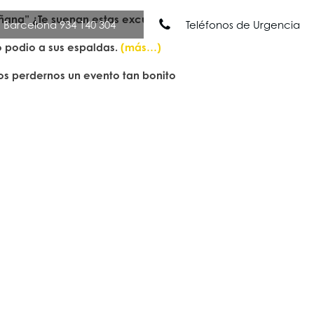
ñana” ¿Te suenan estas excusas?
(más…)
Barcelona 934 140 304
Teléfonos de Urgencia
o podio a sus espaldas.
(más…)
Nuestros Servicios
Noticias
Contacto
os perdernos un evento tan bonito