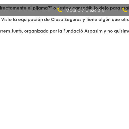
rectamente el pijama?” o “estoy cansad@, lo dejo para ma
Madrid 915 626 018
 Viste la equipación de Closa Seguros y tiene algún que otr
Quiénes somos
orrem Junts, organizada por la Fundació Aspasim y no quisim