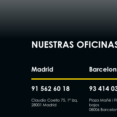
NUESTRAS OFICINA
Madrid
Barcelo
91 562 60 18
93 414 0
Claudio Coello 75, 1º Izq.
Plaza Mañé i F
28001 Madrid
bajos
08006 Barcelo