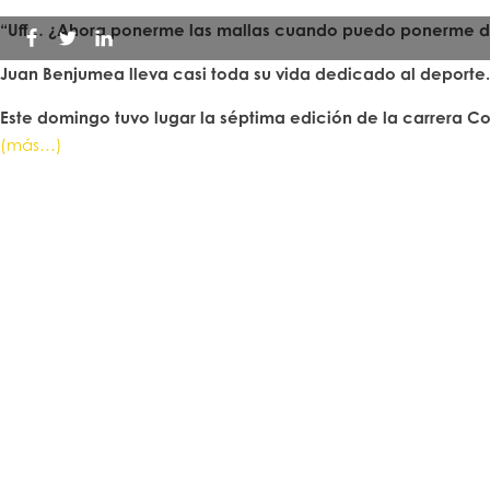
“Uff… ¿Ahora ponerme las mallas cuando puedo ponerme di
Juan Benjumea lleva casi toda su vida dedicado al deporte.
Este domingo tuvo lugar la séptima edición de la carrera C
(más…)