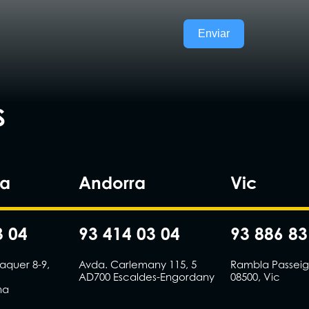
Enviar
S
na
Andorra
Vic
3 04
93 414 03 04
93 886 83
laquer 8-9,
Avda. Carlemany 115, 5
Rambla Passeig 
AD700 Escaldes-Engordany
08500, Vic
na