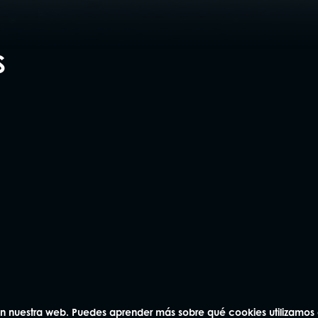
S
na
Andorra
Vic
3 04
93 414 03 04
93 886 83
laquer 8-9,
Avda. Carlemany 115, 5
Rambla Passeig 
AD700 Escaldes-Engordany
08500, Vic
na
 en nuestra web. Puedes aprender más sobre qué cookies utilizamos