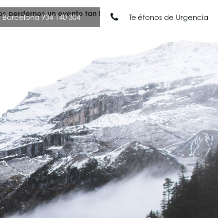
os perdernos un evento tan bonito
Barcelona 934 140 304
Teléfonos de Urgencia
Nuestros Servicios
Noticias
Contacto