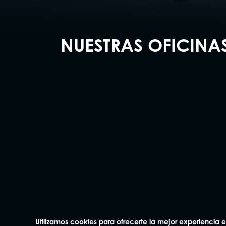
NUESTRAS OFICINA
Madrid
Barcelo
91 562 60 18
93 414 0
Claudio Coello 75, 1º Izq.
Plaza Mañé i F
28001 Madrid
bajos
08006 Barcelo
Utilizamos cookies para ofrecerte la mejor experiencia