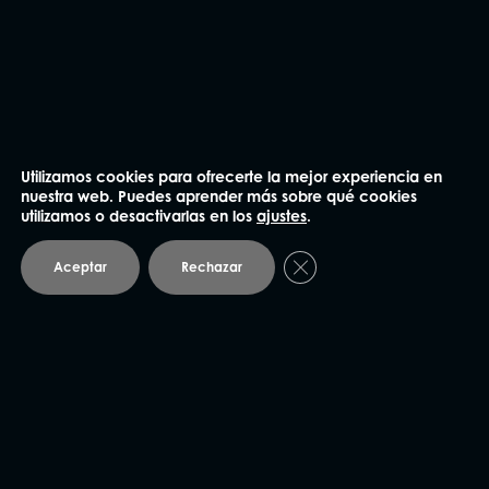
NUESTRAS OFICINAS
Madrid
Utilizamos cookies para ofrecerte la mejor experiencia en
nuestra web. Puedes aprender más sobre qué cookies
utilizamos o desactivarlas en los
ajustes
.
91 562 60 18
Cerrar el banner de coo
Aceptar
Rechazar
Claudio Coello 75, 1º Izq.
28001 Madrid
Barcelona
93 414 03 04