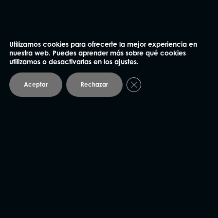
Utilizamos cookies para ofrecerte la mejor experiencia en
NUESTRAS OFICINAS
nuestra web. Puedes aprender más sobre qué cookies
utilizamos o desactivarlas en los
ajustes
.
Cerrar el banner de coo
Aceptar
Rechazar
Madrid
91 562 60 18
Claudio Coello 75, 1º Izq.
28001 Madrid
Barcelona