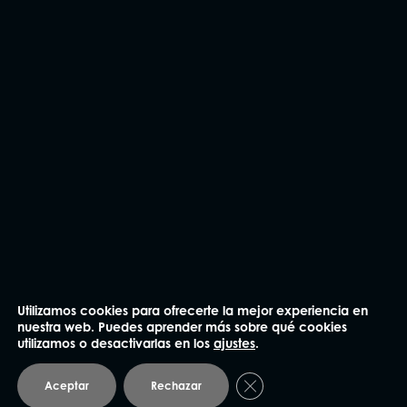
He leído y acepto la
Política de privacidad
.
Enviar
NUESTRAS OFICINAS
Utilizamos cookies para ofrecerte la mejor experiencia en
nuestra web. Puedes aprender más sobre qué cookies
utilizamos o desactivarlas en los
ajustes
.
Madrid
Cerrar el banner de coo
Aceptar
Rechazar