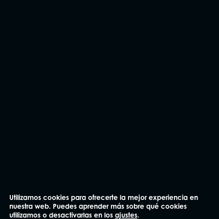
CONTÁCTANOS
Utilizamos cookies para ofrecerte la mejor experiencia en
nuestra web. Puedes aprender más sobre qué cookies
He leído y acepto la
Política de privacidad
.
utilizamos o desactivarlas en los
ajustes
.