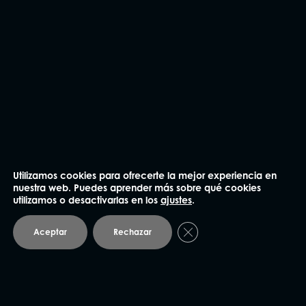
He leído y acepto la
Política de privacidad
.
Enviar
Utilizamos cookies para ofrecerte la mejor experiencia en
nuestra web. Puedes aprender más sobre qué cookies
utilizamos o desactivarlas en los
ajustes
.
NUESTRAS OFICINAS
Cerrar el banner de coo
Aceptar
Rechazar
Madrid