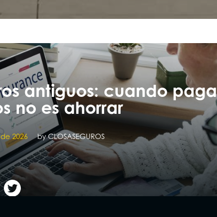
ros antiguos: cuando paga
 no es ahorrar
 de 2026
by
CLOSASEGUROS