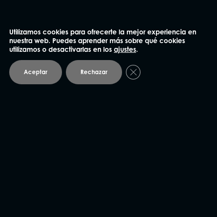
Utilizamos cookies para ofrecerte la mejor experiencia en
NUESTRAS OFICINAS
nuestra web. Puedes aprender más sobre qué cookies
utilizamos o desactivarlas en los
ajustes
.
Cerrar el banner de coo
Aceptar
Rechazar
Madrid
91 562 60 18
Claudio Coello 75, 1º Izq.
28001 Madrid
Barcelona
93 414 03 04