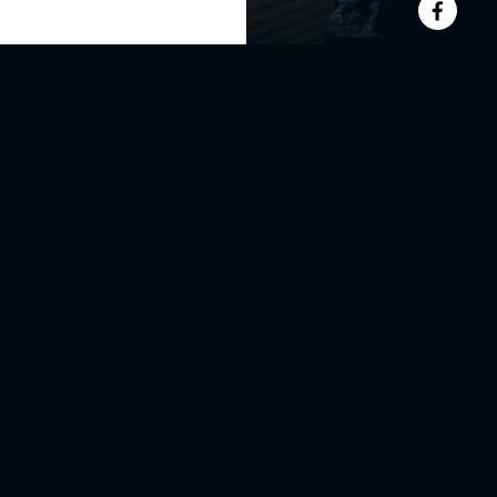
La globalización es una rea
estar prevenidos y bien as
¿Te ha salido la oportunida
Erasmus u otros planes de e
y profesional
que hay que a
Quizá los estudiantes tienen
idioma que van a practicar..
aprender que “más vale pre
conscientes de que
son poc