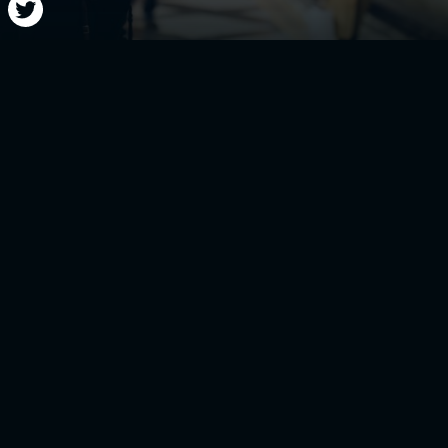
lidad, las grandes oportunidades no vienen a picar a la puer
egurados
d de crecer laboralmente en el extranjero? ¿Tu hijo/a se va 
studio? Sin duda se trata de experiencias que suponen un
des
provechar.
 la cabeza en otras cosas como todo lo que van a visitar, la 
.etc. pero la experiencia y la edad te dan una visión más exh
venir que curar”. No por nada se dice que
la salud es lo pri
os los países con asistencia médica pública, universal y de