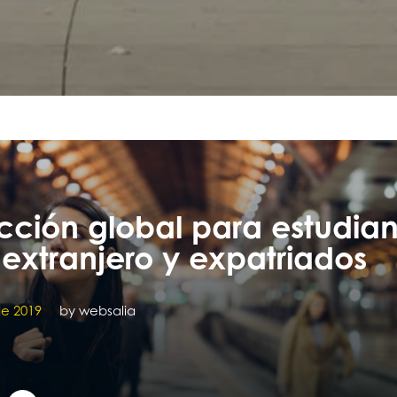
cción global para estudian
 extranjero y expatriados
de 2019
by
websalia