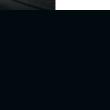
ta de tu casa pero hay que
una larga temporada por
arrollo personal, formativo
gente que van a conocer, el
austiva y el don de
mero
y hay que ser
 calidad
.