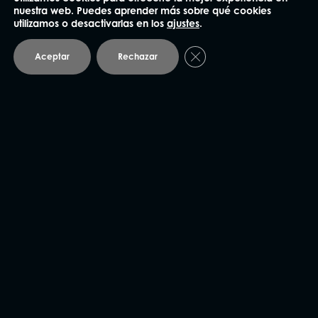
nuestra web. Puedes aprender más sobre qué cookies
utilizamos o desactivarlas en los
ajustes
.
Cerrar el banner de coo
Aceptar
Rechazar
He leído y acepto la
Política de privacidad
.
Enviar
NUESTRAS OFICINAS
Madrid