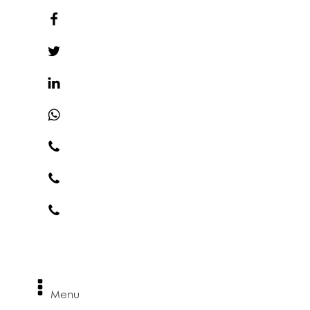
Madrid 915 626 018
Barcelona 934 140 304
Teléfonos de Urgencia
Menu