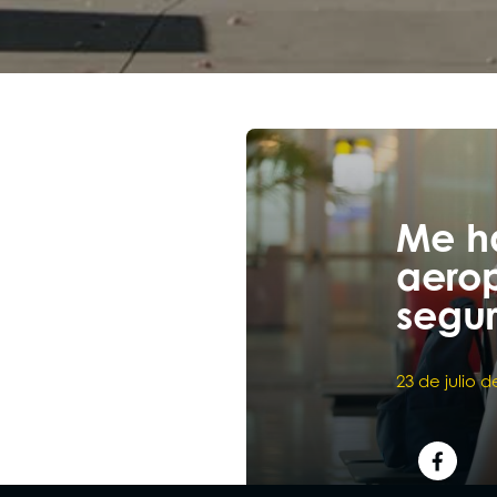
Me ha
aerop
segu
23 de julio d