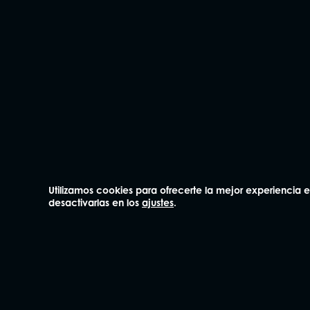
contenido declarado o
Deterioro o daños en 
cremalleras o asas, al
¿Y si no contraté seguro de
fijado por el
Convenio de M
exige documentación detall
Recomendaciones práctica
Guarda siempre el res
Haz fotos del contenido 
Utilizamos cookies para ofrecerte la mejor experiencia
No metas objetos de v
desactivarlas en los
ajustes
.
Si viajas con varias pe
Contrata un seguro de 
En CLOSASEGUROS colaboram
incluyendo ayuda para compr
te ayudamos a elegir la opc