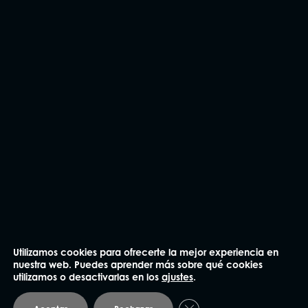
He leído y acepto la
Política de privacidad
.
Enviar
Utilizamos cookies para ofrecerte la mejor experiencia en
nuestra web. Puedes aprender más sobre qué cookies
utilizamos o desactivarlas en los
ajustes
.
NUESTRAS OFICINAS
Cerrar el banner de coo