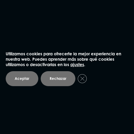
Utilizamos cookies para ofrecerte la mejor experiencia en
nuestra web. Puedes aprender más sobre qué cookies
utilizamos o desactivarlas en los
ajustes
.
Cerrar el banner de coo
Aceptar
Rechazar
He leído y acepto la
Política de privacidad
.
Enviar