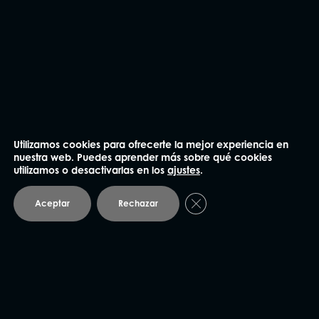
He leído y acepto la
Política de privacidad
.
Utilizamos cookies para ofrecerte la mejor experiencia en
nuestra web. Puedes aprender más sobre qué cookies
utilizamos o desactivarlas en los
ajustes
.
Enviar
Cerrar el banner de coo
Aceptar
Rechazar
NUESTRAS OFICINAS
Madrid