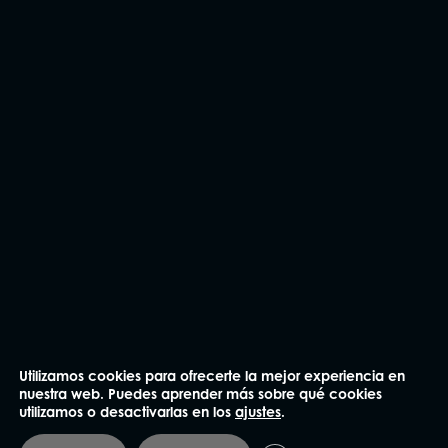
NUESTRAS OFICINAS
Madrid
91 562 60 18
Claudio Coello 75, 1º Izq.
28001 Madrid
Barcelona
93 414 03 04
Utilizamos cookies para ofrecerte la mejor experiencia en
nuestra web. Puedes aprender más sobre qué cookies
Plaza Mañé i Flaquer 8-9, bajos
utilizamos o desactivarlas en los
ajustes
.
08006 Barcelona