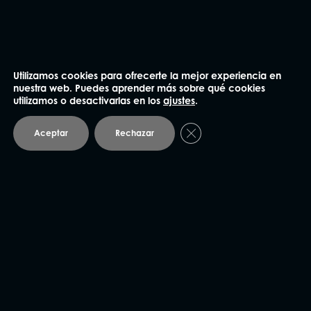
He leído y acepto la
Política de privacidad
.
Utilizamos cookies para ofrecerte la mejor experiencia en
Enviar
nuestra web. Puedes aprender más sobre qué cookies
utilizamos o desactivarlas en los
ajustes
.
Cerrar el banner de coo
Aceptar
Rechazar
NUESTRAS OFICINAS
Madrid
91 562 60 18
Claudio Coello 75, 1º Izq.
28001 Madrid