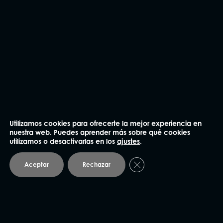
He leído y acepto la
Política de privacidad
.
Enviar
NUESTRAS OFICINAS
Utilizamos cookies para ofrecerte la mejor experiencia en
nuestra web. Puedes aprender más sobre qué cookies
Madrid
utilizamos o desactivarlas en los
ajustes
.
Cerrar el banner de coo
Aceptar
Rechazar
91 562 60 18
Claudio Coello 75, 1º Izq.
28001 Madrid