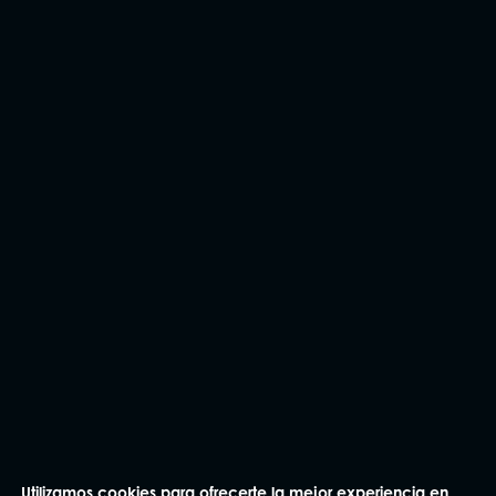
He leído y acepto la
Política de privacidad
.
Enviar
Utilizamos cookies para ofrecerte la mejor experiencia en