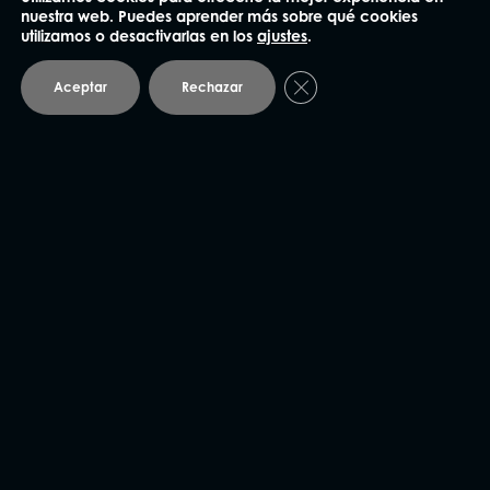
nuestra web. Puedes aprender más sobre qué cookies
utilizamos o desactivarlas en los
ajustes
.
Cerrar el banner de coo
Aceptar
Rechazar
NUESTRAS OFICINAS
Madrid
91 562 60 18
Claudio Coello 75, 1º Izq.
28001 Madrid
Barcelona