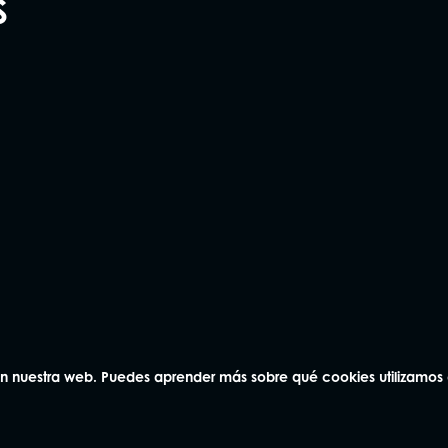
S
na
Andorra
Vic
3 04
93 414 03 04
93 886 83
laquer 8-9,
Avda. Carlemany 115, 5
Rambla Passeig 
AD700 Escaldes-Engordany
08500, Vic
na
Aviso Legal
 en nuestra web. Puedes aprender más sobre qué cookies utilizamos
Política de Calidad
Política de Privacidad