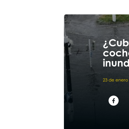
¿Cubr
coch
inun
23 de enero