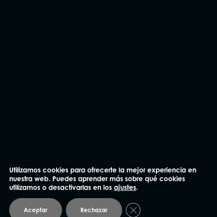
He leído y acepto la
Política de privacidad
.
Enviar
NUESTRAS OFICINAS
Utilizamos cookies para ofrecerte la mejor experiencia en
nuestra web. Puedes aprender más sobre qué cookies
utilizamos o desactivarlas en los
ajustes
.
Madrid
Cerrar el banner de coo
Aceptar
Rechazar