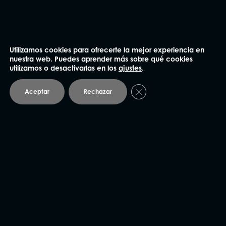
He leído y acepto la
Política de privacidad
.
Utilizamos cookies para ofrecerte la mejor experiencia en
Enviar
nuestra web. Puedes aprender más sobre qué cookies
utilizamos o desactivarlas en los
ajustes
.
Cerrar el banner de coo
Aceptar
Rechazar
NUESTRAS OFICINAS
Madrid
91 562 60 18
Claudio Coello 75, 1º Izq.
28001 Madrid