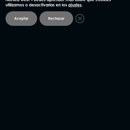
utilizamos o desactivarlas en los
ajustes
.
Cerrar el banner de coo
Aceptar
Rechazar
He leído y acepto la
Política de privacidad
.
Enviar
NUESTRAS OFICINAS
Madrid