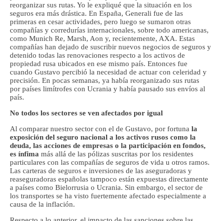
reorganizar sus rutas. Yo le expliqué que la situación en los
seguros era más drástica. En España, Generali fue de las
primeras en cesar actividades, pero luego se sumaron otras
compañías y corredurías internacionales, sobre todo americanas,
como Munich Re, Marsh, Aon y, recientemente, AXA. Estas
compañías han dejado de suscribir nuevos negocios de seguros y
detenido todas las renovaciones respecto a los activos de
propiedad rusa ubicados en ese mismo país. Entonces fue
cuando Gustavo percibió la necesidad de actuar con celeridad y
precisión. En pocas semanas, ya había reorganizado sus rutas
por países limítrofes con Ucrania y había pausado sus envíos al
país.
No todos los sectores se ven afectados por igual
Al comparar nuestro sector con el de Gustavo, por fortuna
la
exposición del seguro nacional a los activos rusos como la
deuda, las acciones de empresas o la participación en fondos,
es ínfima
más allá de las pólizas suscritas por los residentes
particulares con las compañías de seguros de vida u otros ramos.
Las carteras de seguros e inversiones de las aseguradoras y
reaseguradoras españolas tampoco están expuestas directamente
a países como Bielorrusia o Ucrania. Sin embargo, el sector de
los transportes se ha visto fuertemente afectado especialmente a
causa de la inflación.
Respecto a lo anterior, el impacto de las sanciones sobre las