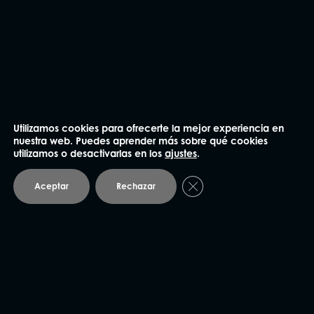
He leído y acepto la
Política de privacidad
.
Enviar
Utilizamos cookies para ofrecerte la mejor experiencia en
nuestra web. Puedes aprender más sobre qué cookies
NUESTRAS OFICINAS
utilizamos o desactivarlas en los
ajustes
.
Cerrar el banner de coo
Aceptar
Rechazar
Madrid
91 562 60 18
Claudio Coello 75, 1º Izq.
28001 Madrid