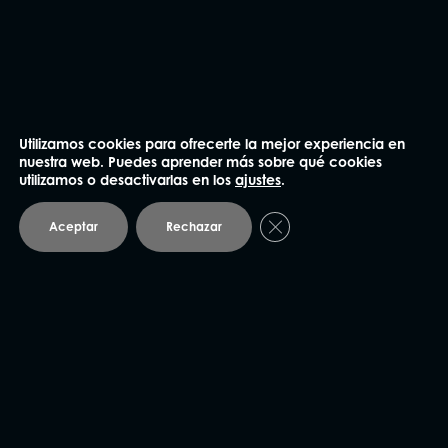
He leído y acepto la
Política de privacidad
.
Utilizamos cookies para ofrecerte la mejor experiencia en
nuestra web. Puedes aprender más sobre qué cookies
Enviar
utilizamos o desactivarlas en los
ajustes
.
Cerrar el banner de coo
Aceptar
Rechazar
NUESTRAS OFICINAS
Madrid
91 562 60 18