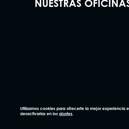
NUESTRAS OFICINA
Madrid
Barcelo
91 562 60 18
93 414 0
Claudio Coello 75, 1º Izq.
Plaza Mañé i F
28001 Madrid
bajos
08006 Barcelo
Diccionario del seguro
Utilizamos cookies para ofrecerte la mejor experiencia
desactivarlas en los
ajustes
.
¿Con qué compañías trabajamos?
Defensor del cliente