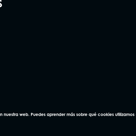
S
na
Andorra
Vic
3 04
93 414 03 04
93 886 83
laquer 8-9,
Avda. Carlemany 115, 5
Rambla Passeig 
AD700 Escaldes-Engordany
08500, Vic
na
Aviso Legal
 en nuestra web. Puedes aprender más sobre qué cookies utilizamos
Política de Calidad
Política de Privacidad