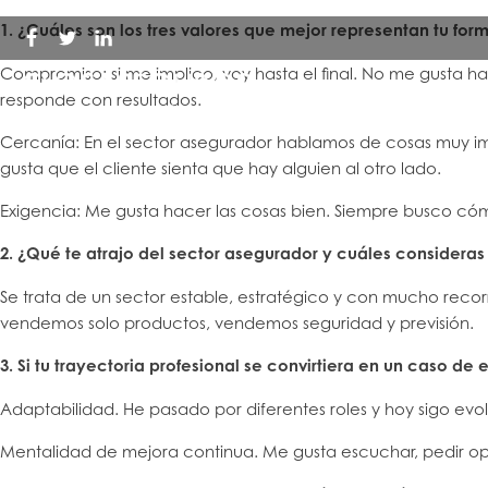
1. ¿Cuáles son los tres valores que mejor representan tu for
Compromiso: si me implico, voy hasta el final. No me gusta h
responde con resultados.
Cercanía: En el sector asegurador hablamos de cosas muy imp
gusta que el cliente sienta que hay alguien al otro lado.
Exigencia: Me gusta hacer las cosas bien. Siempre busco c
2. ¿Qué te atrajo del sector asegurador y cuáles considera
Se trata de un sector estable, estratégico y con mucho reco
vendemos solo productos, vendemos seguridad y previsión.
3. Si tu trayectoria profesional se convirtiera en un caso d
Adaptabilidad. He pasado por diferentes roles y hoy sigo e
Mentalidad de mejora continua. Me gusta escuchar, pedir opi