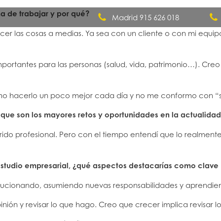
ma de trabajar y por qué?
Madrid 915 626 018
acer las cosas a medias. Ya sea con un cliente o con mi equip
Quiénes somos
ortantes para las personas (salud, vida, patrimonio…). Creo 
ómo hacerlo un poco mejor cada día y no me conformo con “
s que son los mayores retos y oportunidades en la actualida
rrido profesional. Pero con el tiempo entendí que lo realmen
e estudio empresarial, ¿qué aspectos destacarías como clave 
volucionando, asumiendo nuevas responsabilidades y aprendie
nión y revisar lo que hago. Creo que crecer implica revisar