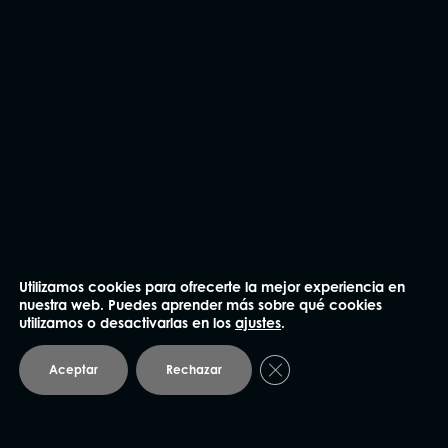
He leído y acepto la
Política de privacidad
.
Enviar
Utilizamos cookies para ofrecerte la mejor experiencia en
nuestra web. Puedes aprender más sobre qué cookies
utilizamos o desactivarlas en los
ajustes
.
NUESTRAS OFICINAS
Cerrar el banner de coo
Aceptar
Rechazar
Madrid